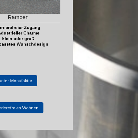
Rampen
arrierefreier Zugang
ndustrieller Charme
klein oder groß
passtes Wunschdesign
unter Manufaktur
rrierefreies Wohnen