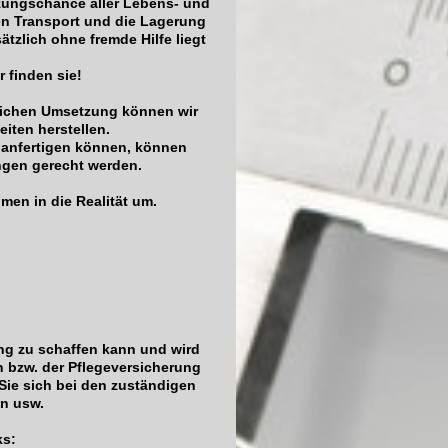
ungschance aller Lebens- und
den Transport und die Lagerung
zlich ohne fremde Hilfe liegt
 finden sie!
lichen Umsetzung können wir
iten herstellen.
l anfertigen können, können
ngen gerecht werden.
en in die Realität um.
g zu schaffen kann und wird
 bzw. der Pflegeversicherung
Sie sich bei den zuständigen
n usw.
ks: