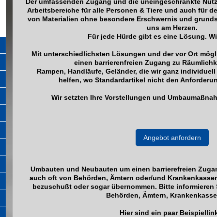
Der umfassenden Zugang und die uneingeschränkte Nutz
Arbeitsbereiche für alle Personen & Tiere und auch für 
von Materialien ohne besondere Erschwernis und grundsät
uns am Herzen.
Für jede Hürde gibt es eine Lösung. Wir
Mit unterschiedlichsten Lösungen und der vor Ort mög
einen barrierenfreien Zugang zu Räumlichke
Rampen, Handläufe, Geländer, die wir ganz individuel
helfen, wo Standardartikel nicht den Anforderu
Wir setzten Ihre Vorstellungen und Umbaumaßnahm
Angebot anfordern
Umbauten und Neubauten um einen barrierefreien Zugan
auch oft von Behörden, Ämtern oder/und Krankenkassen
bezuschußt oder sogar übernommen. Bitte informieren 
Behörden, Ämtern, Krankenkasse
Hier sind ein paar Beispiellin