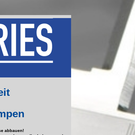
eit
ampen
se abbauen!