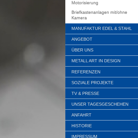
Motorisierung
Briefkastenanlagen mit/ohne
Kamera
MANUFAKTUR EDEL & STAHL
ANGEBOT
ÜBER UNS
METALL ART IN DESIGN
REFERENZEN
SOZIALE PROJEKTE
TV & PRESSE
UNSER TAGESGESCHEHEN
ANFAHRT
HISTORIE
IMPRESSUM